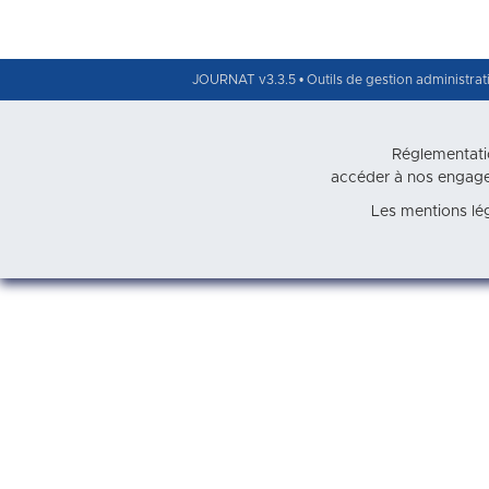
JOURNAT v3.3.5 • Outils de gestion administrat
Réglementatio
accéder à nos engag
Les mentions lé